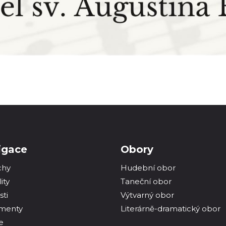
igace
Obory
chy
Hudební obor
ity
Taneční obor
sti
Výtvarný obor
menty
Literárně-dramatický obor
e