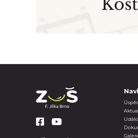
Nav
Úspě
Aktual
Událo
Doku
Galeri