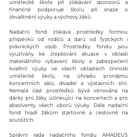
umělecké škole při získávání sponzorů a
Taneční obor
finančně podporuje školu při snaze o
Výtvarný obor
zkvalitnění výuky a výchovy žáků.
Literárně-dramatický
Nadační fond získává prostředky formou
obor
příspěvků od rodičů a darů od fyzických i
právnických osob. Prostředky fondu jsou
využívány ke zlepšování situace v oblasti
materiálního vybavení školy a zabezpečení
kvalitní výuky ve všech oblastech činnosti
umělecké školy, na úhradu pronájmu
koncertních sálů, divadel a výstavních síní.
Nemalá část prostředků bývá věnována na
dárky pro žáky účinkující na koncertech a pro
absolventy všech oborů výuky. Dále nadační
fond hradí žákům startovné a cestovné na
soutěžích.
Správní rada nadačního fondu AMADEUS