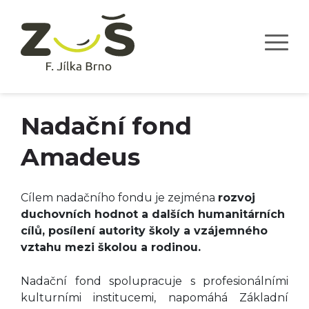
O škole
7
Úspěchy
Aktuality
Události
Nadační fond
Dokumenty
Amadeus
Galerie
Kontakty
Cílem nadačního fondu je zejména
rozvoj
El. žákovská
duchovních hodnot a dalších humanitárních
cílů, posílení autority školy a vzájemného
Přihláška
vztahu mezi školou a rodinou.
Obory
Nadační fond spolupracuje s profesionálními
Hudební obor
kulturními institucemi, napomáhá Základní