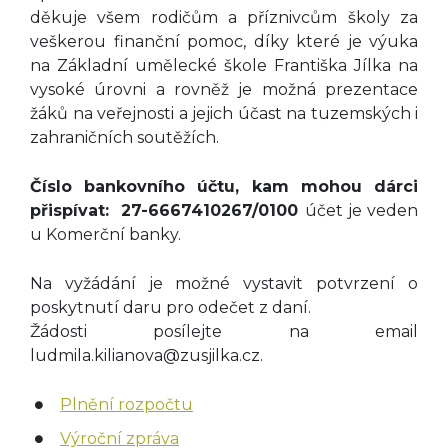
děkuje všem rodičům a příznivcům školy za
veškerou finanční pomoc, díky které je výuka
na Základní umělecké škole Františka Jílka na
vysoké úrovni a rovněž je možná prezentace
žáků na veřejnosti a jejich účast na tuzemských i
zahraničních soutěžích.
Číslo bankovního účtu, kam mohou dárci
přispívat: 27-6667410267/0100
účet je veden
u Komerční banky.
Na vyžádání je možné vystavit potvrzení o
poskytnutí daru pro odečet z daní.
Žádosti posílejte na email
ludmila.kilianova@zusjilka.cz.
Plnění rozpočtu
Výroční zpráva