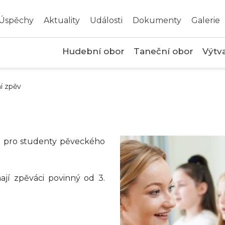
Úspěchy
Aktuality
Události
Dokumenty
Galerie
Hudební obor
Taneční obor
Výtv
í zpěv
 pro studenty pěveckého
jí zpěváci povinný od 3.