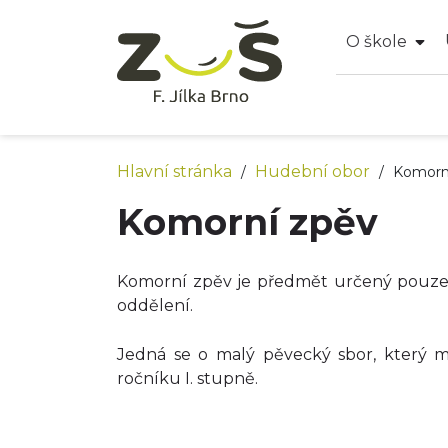
O škole
Hlavní stránka
Hudební obor
/
/
Komorn
Komorní zpěv
Komorní zpěv je předmět určený pouze
oddělení.
Jedná se o malý pěvecký sbor, který ma
ročníku I. stupně.