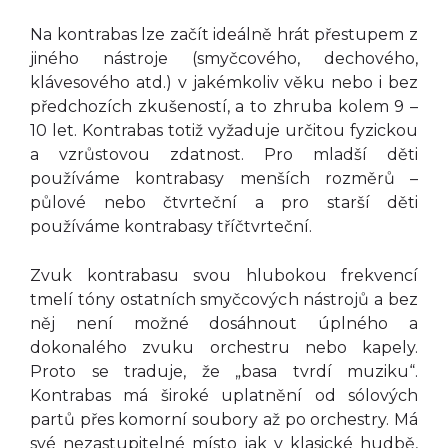
Na kontrabas lze začít ideálně hrát přestupem z
jiného nástroje (smyčcového, dechového,
klávesového atd.) v jakémkoliv věku nebo i bez
předchozích zkušeností, a to zhruba kolem 9 –
10 let. Kontrabas totiž vyžaduje určitou fyzickou
a vzrůstovou zdatnost. Pro mladší děti
používáme kontrabasy menších rozměrů –
půlové nebo čtvrteční a pro starší děti
používáme kontrabasy tříčtvrteční.
Zvuk kontrabasu svou hlubokou frekvencí
tmelí tóny ostatních smyčcových nástrojů a bez
něj není možné dosáhnout úplného a
dokonalého zvuku orchestru nebo kapely.
Proto se traduje, že „basa tvrdí muziku“.
Kontrabas má široké uplatnění od sólových
partů přes komorní soubory až po orchestry. Má
své nezastupitelné místo jak v klasické hudbě,