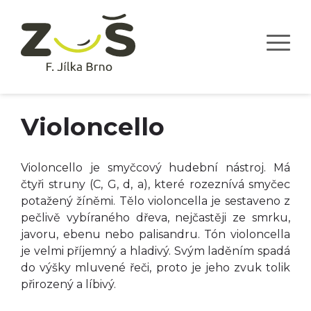
Violoncello
Violoncello je smyčcový hudební nástroj. Má
čtyři struny (C, G, d, a), které rozeznívá smyčec
potažený žíněmi. Tělo violoncella je sestaveno z
pečlivě vybíraného dřeva, nejčastěji ze smrku,
javoru, ebenu nebo palisandru. Tón violoncella
je velmi příjemný a hladivý. Svým laděním spadá
do výšky mluvené řeči, proto je jeho zvuk tolik
přirozený a líbivý.