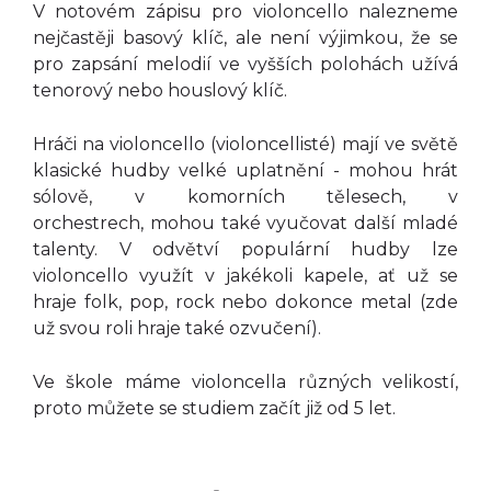
V notovém zápisu pro violoncello nalezneme
nejčastěji basový klíč, ale není výjimkou, že se
pro zapsání melodií ve vyšších polohách užívá
tenorový nebo houslový klíč.
Hráči na violoncello (violoncellisté) mají ve světě
klasické hudby velké uplatnění - mohou hrát
sólově, v komorních tělesech, v
orchestrech, mohou také vyučovat další mladé
talenty. V odvětví populární hudby lze
violoncello využít v jakékoli kapele, ať už se
hraje folk, pop, rock nebo dokonce metal (zde
už svou roli hraje také ozvučení).
Ve škole máme violoncella různých velikostí,
proto můžete se studiem začít již od 5 let.