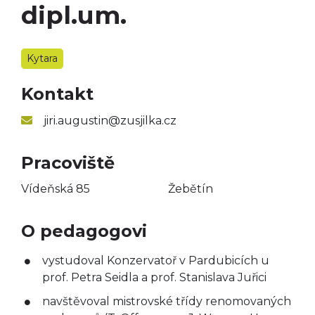
dipl.um.
Taneční obor
Výtvarný obor
Kytara
Literárně-dramatický
obor
Kontakt
jiri.augustin@zusjilka.cz
Pracoviště
Vídeňská 85
Žebětín
O pedagogovi
vystudoval Konzervatoř v Pardubicích u
prof. Petra Seidla a prof. Stanislava Juřici
navštěvoval mistrovské třídy renomovaných