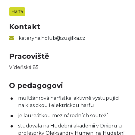
Taneční obor
Harfa
Výtvarný obor
Kontakt
Literárně-dramatický
obor
kateryna.holub@zusjilka.cz
Pracoviště
Vídeňská 85
O pedagogovi
multžánrová harfistka, aktivně vystupující
na klasickou i elektrickou harfu
je laureátkou mezinárodních soutěží
studovala na Hudební akademii v Dnipru u
profesorky Oleksandry Humen, na Hudební