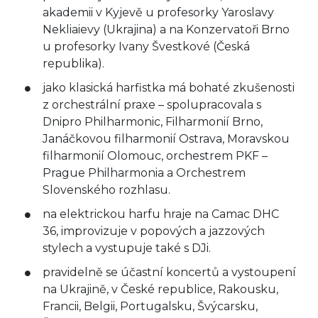
akademii v Kyjevě u profesorky Yaroslavy
Nekliaievy (Ukrajina) a na Konzervatoři Brno
u profesorky Ivany Švestkové (Česká
republika).
jako klasická harfistka má bohaté zkušenosti
z orchestrální praxe – spolupracovala s
Dnipro Philharmonic, Filharmonií Brno,
Janáčkovou filharmonií Ostrava, Moravskou
filharmonií Olomouc, orchestrem PKF –
Prague Philharmonia a Orchestrem
Slovenského rozhlasu.
na elektrickou harfu hraje na Camac DHC
36, improvizuje v popových a jazzových
stylech a vystupuje také s DJi.
pravidelně se účastní koncertů a vystoupení
na Ukrajině, v České republice, Rakousku,
Francii, Belgii, Portugalsku, Švýcarsku,