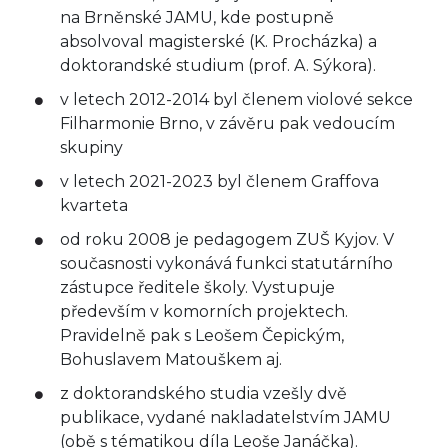
na Brněnské JAMU, kde postupně
absolvoval magisterské (K. Procházka) a
doktorandské studium (prof. A. Sýkora).
v letech 2012-2014 byl členem violové sekce
Filharmonie Brno, v závěru pak vedoucím
skupiny
v letech 2021-2023 byl členem Graffova
kvarteta
od roku 2008 je pedagogem ZUŠ Kyjov. V
současnosti vykonává funkci statutárního
zástupce ředitele školy. Vystupuje
především v komorních projektech.
Pravidelně pak s Leošem Čepickým,
Bohuslavem Matouškem aj.
z doktorandského studia vzešly dvě
publikace, vydané nakladatelstvím JAMU
(obě s tématikou díla Leoše Janáčka).