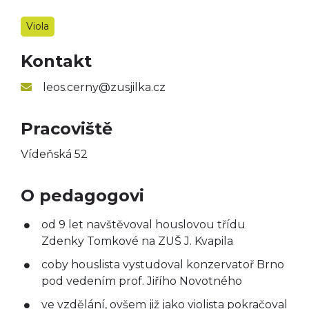
Taneční obor
Viola
Výtvarný obor
Kontakt
Literárně-dramatický
obor
leos.cerny@zusjilka.cz
Pracoviště
Vídeňská 52
O pedagogovi
od 9 let navštěvoval houslovou třídu
Zdenky Tomkové na ZUŠ J. Kvapila
coby houslista vystudoval konzervatoř Brno
pod vedením prof. Jiřího Novotného
ve vzdělání, ovšem již jako violista pokračoval