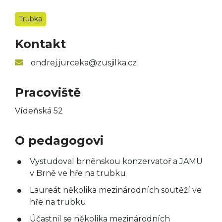
Taneční obor
Trubka
Výtvarný obor
Kontakt
Literárně-dramatický
obor
ondrej.jurceka@zusjilka.cz
Pracoviště
Vídeňská 52
O pedagogovi
Vystudoval brněnskou konzervatoř a JAMU
v Brně ve hře na trubku
Laureát několika mezinárodních soutěží ve
hře na trubku
Účastnil se několika mezinárodních