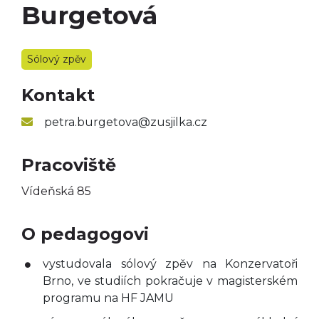
Burgetová
Taneční obor
Výtvarný obor
Sólový zpěv
Literárně-dramatický
obor
Kontakt
petra.burgetova@zusjilka.cz
Pracoviště
Vídeňská 85
O pedagogovi
vystudovala sólový zpěv na Konzervatoři
Brno, ve studiích pokračuje v magisterském
programu na HF JAMU