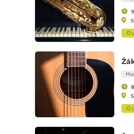
9
S
O u
Žák
Hu
8
S
O u