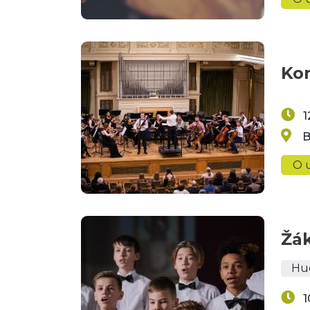
Kon
1
B
O u
Žá
Hu
1