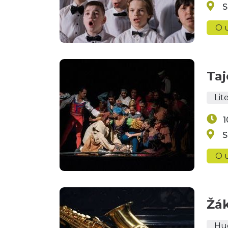
S
O u
Taj
Lit
1
S
O u
Žá
Hu