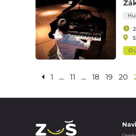
Žák
Hu
2
S
O u
1
…
11
…
18
19
20
Nav
Úspě