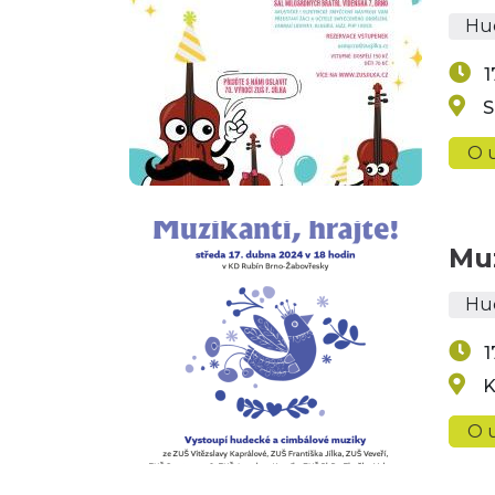
Hu
1
S
O u
Muz
Hu
1
K
O u