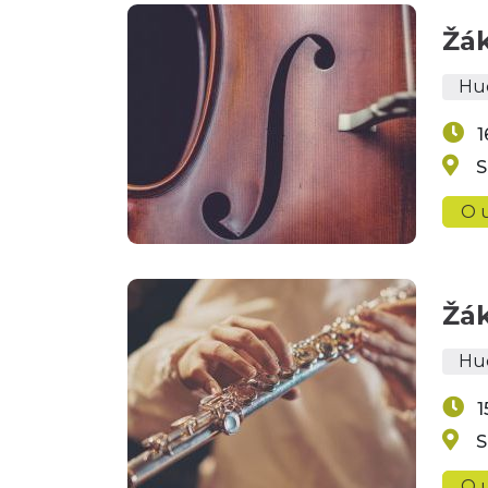
Žá
Hu
1
S
O u
Žá
Hu
1
S
O u