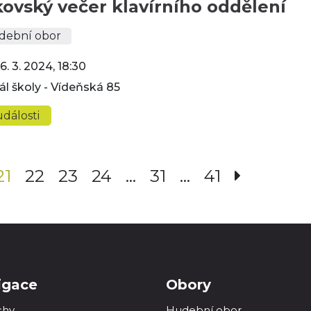
ovský večer klavírního oddělení
dební obor
6. 3. 2024, 18:30
ál školy - Vídeňská 85
dálosti
21
22
23
24
…
31
…
41
igace
Obory
chy
Hudební obor