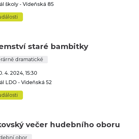
ál školy - Vídeňská 85
dálosti
emství staré bambitky
erárně dramatické
0. 4. 2024, 15:30
ál LDO - Vídeňská 52
dálosti
kovský večer hudebního oboru
dební obor