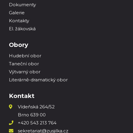
Dokumenty
Galerie
Kontakty
El. žákovská
Obory
Hudební obor
Taneční obor
Výtvarný obor
Literárně-dramatický obor
Kontakt
Vídeňská 264/52
Brno 639 00
+420 543 213 764
sekretariat@zusjilka.cz