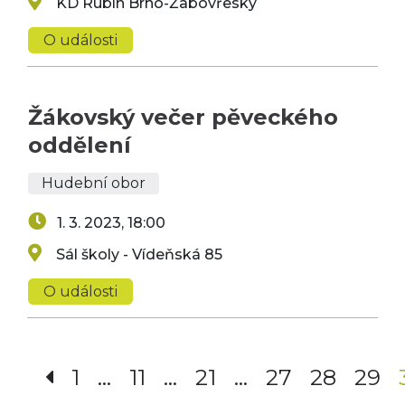
KD Rubín Brno-Žabovřesky
O události
Žákovský večer pěveckého
oddělení
Hudební obor
1. 3. 2023, 18:00
Sál školy - Vídeňská 85
O události
1
…
11
…
21
…
27
28
29