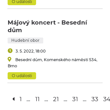
O události
Májový koncert - Besední
dům
Hudební obor
3. 5. 2022, 18:00
Besední dům, Komenského náměstí 534,
Brno
O události
1
…
11
…
21
…
31
…
33
3