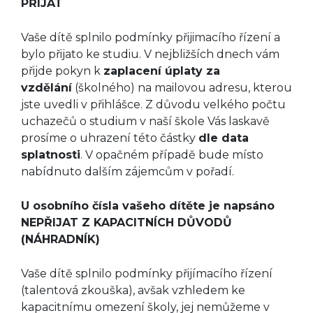
PŘIJAT
Vaše dítě splnilo podmínky přijimacího řízení a
bylo přijato ke studiu. V nejbližších dnech vám
přijde pokyn k
zaplacení úplaty za
vzdělání
(školného) na mailovou adresu, kterou
jste uvedli v přihlášce. Z důvodu velkého počtu
uchazečů o studium v naší škole Vás laskavě
prosíme o uhrazení této částky
dle data
splatnosti
. V opačném případě bude místo
nabídnuto dalším zájemcům v pořadí.
U osobního čísla vašeho dítěte je napsáno
NEPŘIJAT Z KAPACITNÍCH DŮVODŮ
(NÁHRADNÍK)
Vaše dítě splnilo podmínky přijímacího řízení
(talentová zkouška), avšak vzhledem ke
kapacitnímu omezení školy, jej nemůžeme v