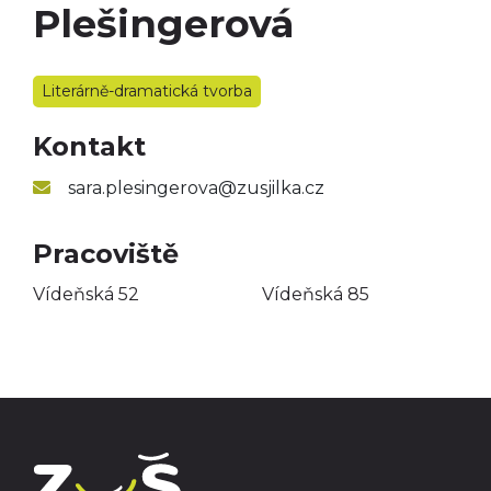
Plešingerová
Taneční obor
Výtvarný obor
Literárně-dramatická tvorba
Literárně-dramatický
obor
Kontakt
sara.plesingerova@zusjilka.cz
Pracoviště
Vídeňská 52
Vídeňská 85