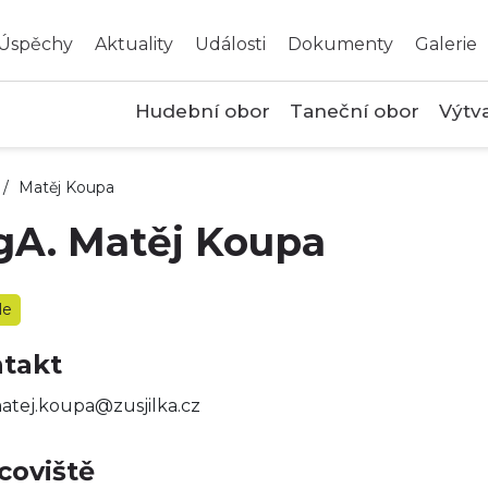
Úspěchy
Aktuality
Události
Dokumenty
Galerie
Hudební obor
Taneční obor
Výtv
/
Matěj Koupa
A. Matěj Koupa
le
takt
atej.koupa@zusjilka.cz
coviště