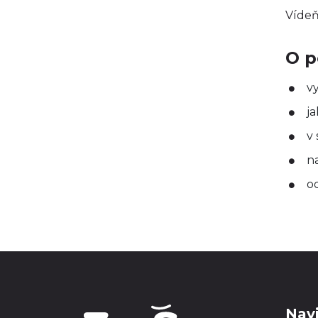
Vídeň
O p
v
j
v
na
o
Nav