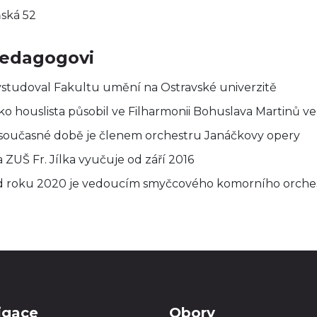
ská 52
edagogovi
ystudoval Fakultu umění na Ostravské univerzitě
ako houslista působil ve Filharmonii Bohuslava Martinů v
 současné době je členem orchestru Janáčkovy opery
 ZUŠ Fr. Jílka vyučuje od září 2016
d roku 2020 je vedoucím smyčcového komorního orche
igace
Obory