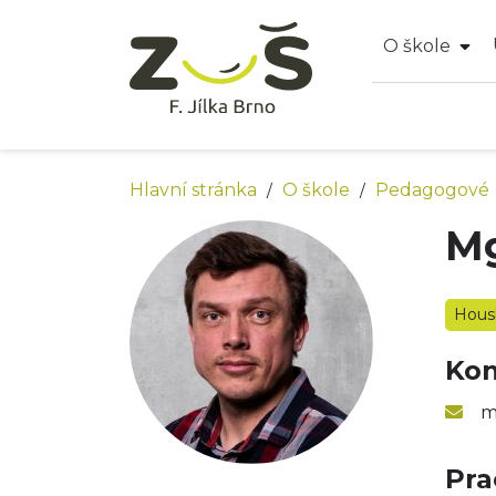
O škole
Hlavní stránka
O škole
Pedagogové
/
/
Mg
Hous
Kon
m
Pra