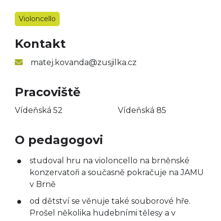
Taneční obor
Violoncello
Výtvarný obor
Kontakt
Literárně-dramatický
obor
matej.kovanda@zusjilka.cz
Pracoviště
Vídeňská 52
Vídeňská 85
O pedagogovi
studoval hru na violoncello na brněnské
konzervatoři a současně pokračuje na JAMU
v Brně
od dětství se věnuje také souborové hře.
Prošel několika hudebními tělesy a v