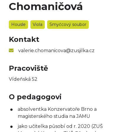
Chomaničová
Taneční obor
Výtvarný obor
Housle
Viola
Smyčcový soubor
Literárně-dramatický
obor
Kontakt
valerie.chomanicova@zusjilka.cz
Pracoviště
Vídeňská 52
O pedagogovi
absolventka Konzervatoře Brno a
magisterského studia na JAMU
jako učitelka působí od r. 2020 (ZUŠ